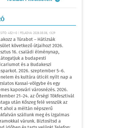
RÓ
ÍTÓ: 452110 | FELADVA: 2026.08.06, 13:29
lakozz a Túrabot – Hátizsák
sület következő útjaihoz! 2026.
sztus 16. családi élménynap,
átogatjuk a budapesti
icariumot és a Budakeszi
sparkot. 2026. szeptember 5–6.
énelem és kultúra úticél nyílt nap a
zslatos Kassai-völgybe és egy
emes kaposvári városnézés. 2026.
tember 21–24. az Őrségi Tökfesztivál
ataga után Kőszeg felé vesszük az
yt ahol a méltán népszerű
kfalván szállunk meg és izgalmas
ramokkal várunk. Biztosítsd a
ed időben és tarts velünk! Telefon: