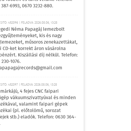
 387-6993, 0670 3232-880.
ÍTÓ: 452096 | FELADVA: 2026.08.06, 13:28
egedi Néma Papagáj lemezbolt
zgyűjteményeket, kis és nagy
lemezeket, műsoros zenekazettákat,
i CD-ket korrekt áron vásárolna
pénzért. Kiszállási díj nélkül. Telefon:
 230-1076.
apapagajrecords@gmail.com
ÍTÓ: 452097 | FELADVA: 2026.08.06, 13:28
márkájú, 4 fejes CNC faipari
gép vákuumszivattyúval és minden
ozékával, valamint faipari gépek
ozékai (pl. előtolómű, sorozat
fejek stb.) eladók. Telefon: 0630 364-
.