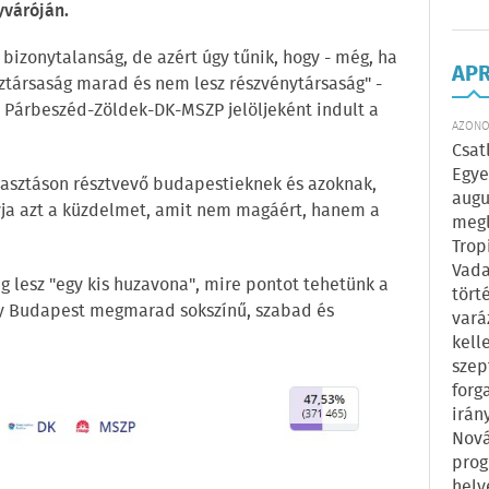
yváróján.
bizonytalanság, de azért úgy tűnik, hogy - még, ha
AP
ztársaság marad és nem lesz részvénytársaság" -
a Párbeszéd-Zöldek-DK-MSZP jelöljeként indult a
AZONOS
Csat
Egye
lasztáson résztvevő budapestieknek és azoknak,
augu
ja azt a küzdelmet, amit nem magáért, hanem a
megl
Trop
Vada
g lesz "egy kis huzavona", mire pontot tehetünk a
tört
gy Budapest megmarad sokszínű, szabad és
vará
kell
szep
forg
irán
Nová
prog
hely