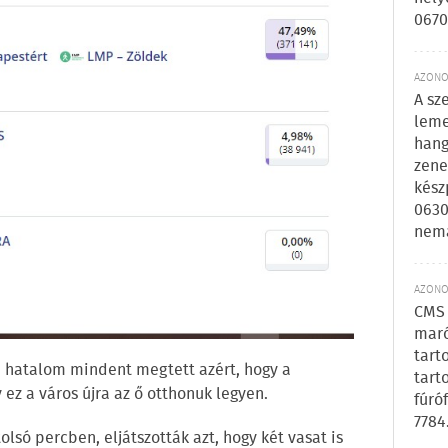
0670
AZONOS
A sz
leme
hang
zene
kész
0630
nem
AZONOS
CMS 
maró
tart
 a hatalom mindent megtett azért, hogy a
tart
ez a város újra az ő otthonuk legyen.
fúró
7784
lsó percben, eljátszották azt, hogy két vasat is