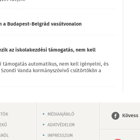
om a Budapest-Belgrád vasútvonalon
ezik az iskolakezdési támogatás, nem kell
i támogatás automatikus, nem kell igényelni, és
e Szondi Vanda kormányszóvivő csütörtökön a
OTÓK
MÉDIAAJÁNLÓ
Kövess 
EKŰ
ADATVÉDELEM
SRÓL
IMPRESSZUM