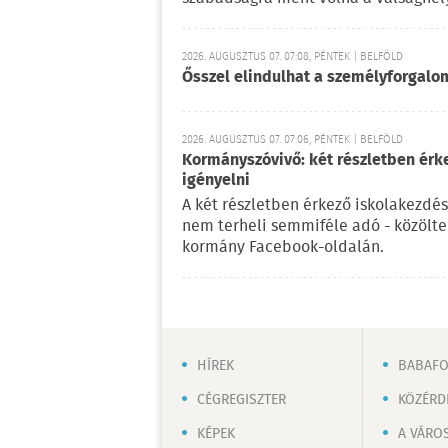
2026. AUGUSZTUS 07. 07:08, PÉNTEK | BELFÖLD
Ősszel elindulhat a személyforgal
2026. AUGUSZTUS 07. 07:06, PÉNTEK | BELFÖLD
Kormányszóvivő: két részletben érk
igényelni
A két részletben érkező iskolakezdés
nem terheli semmiféle adó - közölt
kormány Facebook-oldalán.
HÍREK
BABAF
CÉGREGISZTER
KÖZÉRD
KÉPEK
A VÁRO