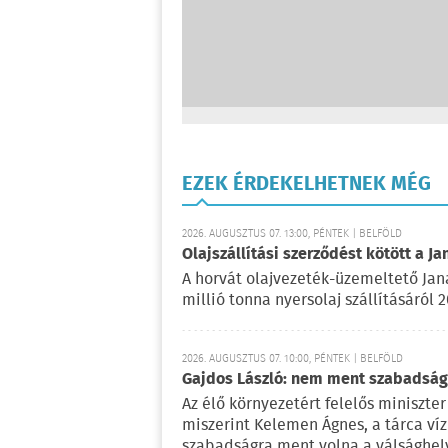
EZEK ÉRDEKELHETNEK MÉG
2026. AUGUSZTUS 07. 13:00, PÉNTEK | BELFÖLD
Olajszállítási szerződést kötött a Ja
A horvát olajvezeték-üzemeltető Jan
millió tonna nyersolaj szállításáról 
2026. AUGUSZTUS 07. 10:00, PÉNTEK | BELFÖLD
Gajdos László: nem ment szabadságr
Az élő környezetért felelős miniszter 
miszerint Kelemen Ágnes, a tárca víz
szabadságra ment volna a válsághely