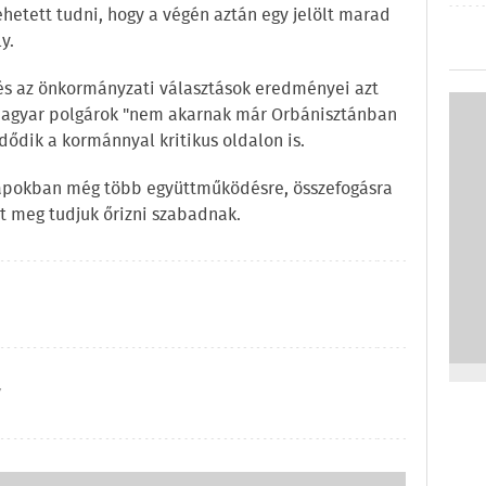
hetett tudni, hogy a végén aztán egy jelölt marad
y.
 és az önkormányzati választások eredményei azt
magyar polgárok "nem akarnak már Orbánisztánban
ezdődik a kormánnyal kritikus oldalon is.
 napokban még több együttműködésre, összefogásra
et meg tudjuk őrizni szabadnak.
y