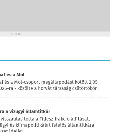
HIRDETÉS
naf és a Mol
af és a Mol-csoport megállapodást kötött 2,05
2026-ra - közölte a horvát társaság csütörtökön.
a a vízügyi államtitkár
visszautasította a Fidesz-frakció állítását,
ügyi és klímapolitikáért felelős államtitkára
zet idején.