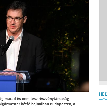
HE
ág marad és nem lesz részvénytársaság -
polgármester hétfő hajnalban Budapesten, a