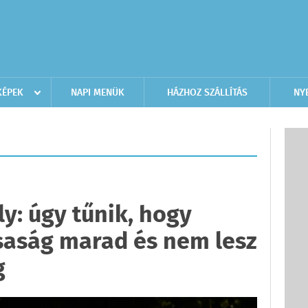
KÉPEK
NAPI MENÜK
HÁZHOZ SZÁLLÍTÁS
NY
y: úgy tűnik, hogy
saság marad és nem lesz
g