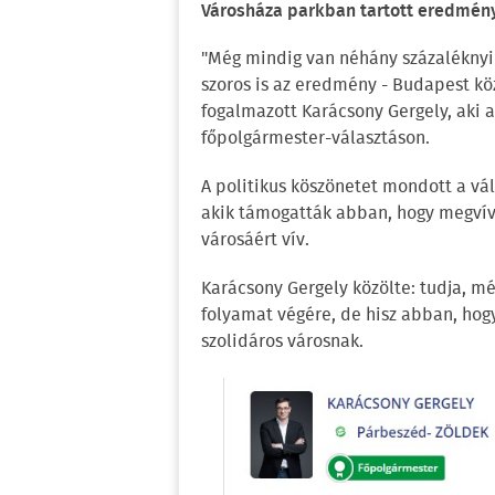
Városháza parkban tartott eredmén
"Még mindig van néhány százaléknyi 
szoros is az eredmény - Budapest kö
fogalmazott Karácsony Gergely, aki 
főpolgármester-választáson.
A politikus köszönetet mondott a vá
akik támogatták abban, hogy megvív
városáért vív.
Karácsony Gergely közölte: tudja, mé
folyamat végére, de hisz abban, ho
szolidáros városnak.