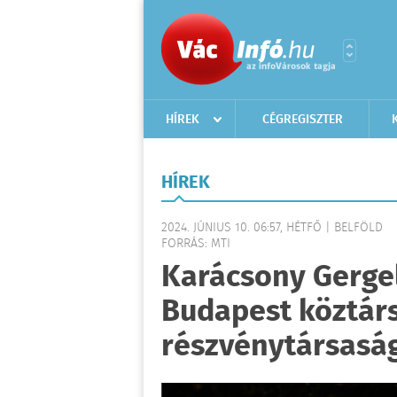
HÍREK
CÉGREGISZTER
HÍREK
2024. JÚNIUS 10. 06:57, HÉTFŐ | BELFÖLD
FORRÁS: MTI
Karácsony Gergel
Budapest köztár
részvénytársasá