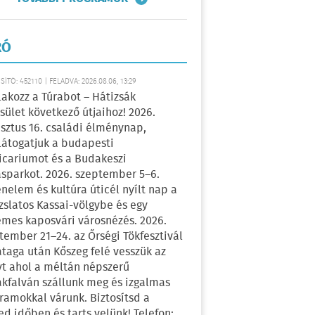
RÓ
ÍTÓ: 452110 | FELADVA: 2026.08.06, 13:29
lakozz a Túrabot – Hátizsák
sület következő útjaihoz! 2026.
sztus 16. családi élménynap,
átogatjuk a budapesti
icariumot és a Budakeszi
sparkot. 2026. szeptember 5–6.
énelem és kultúra úticél nyílt nap a
zslatos Kassai-völgybe és egy
emes kaposvári városnézés. 2026.
tember 21–24. az Őrségi Tökfesztivál
ataga után Kőszeg felé vesszük az
yt ahol a méltán népszerű
kfalván szállunk meg és izgalmas
ramokkal várunk. Biztosítsd a
ed időben és tarts velünk! Telefon: