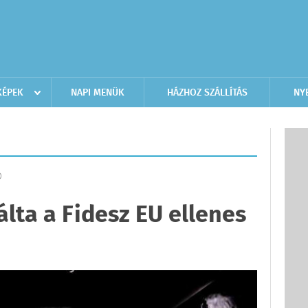
KÉPEK
NAPI MENÜK
HÁZHOZ SZÁLLÍTÁS
NY
D
lta a Fidesz EU ellenes