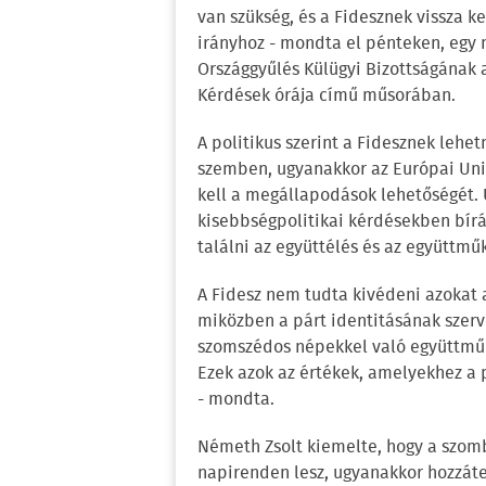
van szükség, és a Fidesznek vissza ke
irányhoz - mondta el pénteken, egy 
Országgyűlés Külügyi Bizottságának a
Kérdések órája című műsorában.
A politikus szerint a Fidesznek lehet
szemben, ugyanakkor az Európai Unió
kell a megállapodások lehetőségét. 
kisebbségpolitikai kérdésekben bír
találni az együttélés és az együttmű
A Fidesz nem tudta kivédeni azokat a
miközben a párt identitásának szerve
szomszédos népekkel való együttmű
Ezek azok az értékek, amelyekhez a p
- mondta.
Németh Zsolt kiemelte, hogy a szomb
napirenden lesz, ugyanakkor hozzát