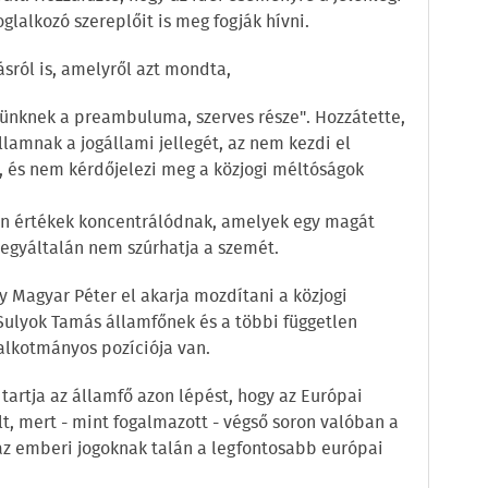
glalkozó szereplőit is meg fogják hívni.
ásról is, amelyről azt mondta,
ünknek a preambuluma, szerves része". Hozzátette,
államnak a jogállami jellegét, az nem kezdi el
t, és nem kérdőjelezi meg a közjogi méltóságok
yan értékek koncentrálódnak, amelyek egy magát
 egyáltalán nem szúrhatja a szemét.
gy Magyar Péter el akarja mozdítani a közjogi
Sulyok Tamás államfőnek és a többi független
alkotmányos pozíciója van.
 tartja az államfő azon lépést, hogy az Európai
t, mert - mint fogalmazott - végső soron valóban a
az emberi jogoknak talán a legfontosabb európai