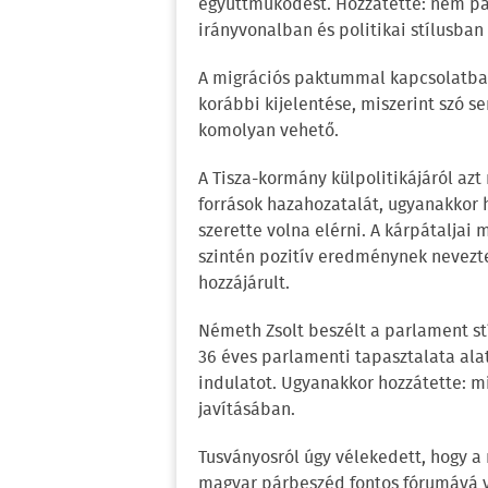
együttműködést. Hozzátette: nem pá
irányvonalban és politikai stílusban
A migrációs paktummal kapcsolatban
korábbi kijelentése, miszerint szó 
komolyan vehető.
A Tisza-kormány külpolitikájáról azt
források hazahozatalát, ugyanakkor 
szerette volna elérni. A kárpátaljai
szintén pozitív eredménynek nevezt
hozzájárult.
Németh Zsolt beszélt a parlament stí
36 éves parlamenti tapasztalata alat
indulatot. Ugyanakkor hozzátette: 
javításában.
Tusványosról úgy vélekedett, hogy 
magyar párbeszéd fontos fórumává vá