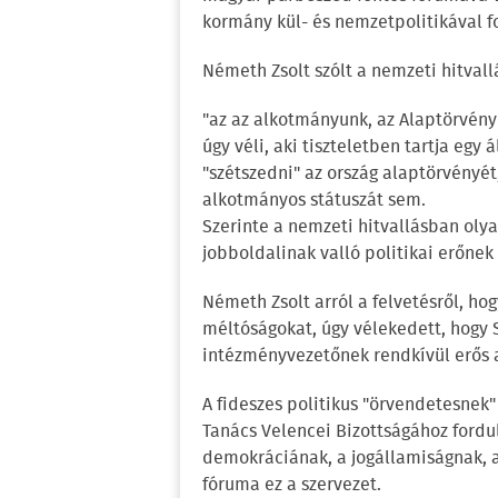
kormány kül- és nemzetpolitikával fo
Németh Zsolt szólt a nemzeti hitvall
"az az alkotmányunk, az Alaptörvény
úgy véli, aki tiszteletben tartja egy 
"szétszedni" az ország alaptörvényé
alkotmányos státuszát sem.
Szerinte a nemzeti hitvallásban ol
jobboldalinak valló politikai erőnek
Németh Zsolt arról a felvetésről, ho
méltóságokat, úgy vélekedett, hogy 
intézményvezetőnek rendkívül erős 
A fideszes politikus "örvendetesnek"
Tanács Velencei Bizottságához fordul
demokráciának, a jogállamiságnak, 
fóruma ez a szervezet.