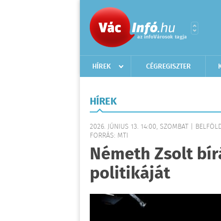
HÍREK
CÉGREGISZTER
HÍREK
2026. JÚNIUS 13. 14:00, SZOMBAT | BELFÖL
FORRÁS: MTI
Németh Zsolt bírá
politikáját