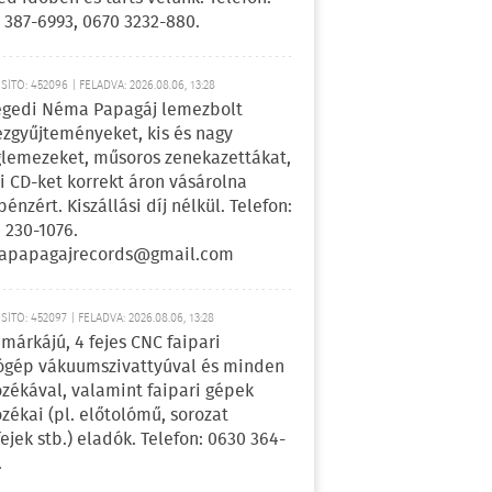
 387-6993, 0670 3232-880.
ÍTÓ: 452096 | FELADVA: 2026.08.06, 13:28
egedi Néma Papagáj lemezbolt
zgyűjteményeket, kis és nagy
lemezeket, műsoros zenekazettákat,
i CD-ket korrekt áron vásárolna
pénzért. Kiszállási díj nélkül. Telefon:
 230-1076.
apapagajrecords@gmail.com
ÍTÓ: 452097 | FELADVA: 2026.08.06, 13:28
márkájú, 4 fejes CNC faipari
gép vákuumszivattyúval és minden
ozékával, valamint faipari gépek
ozékai (pl. előtolómű, sorozat
fejek stb.) eladók. Telefon: 0630 364-
.