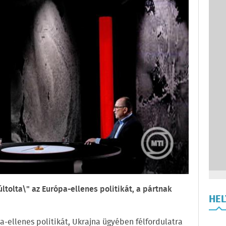
ltolta\" az Európa-ellenes politikát, a pártnak
HE
a-ellenes politikát, Ukrajna ügyében félfordulatra