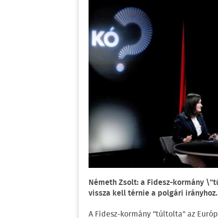
Németh Zsolt: a Fidesz-kormány \"tú
vissza kell térnie a polgári irányhoz.
A Fidesz-kormány "túltolta" az Európ