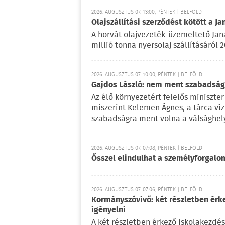
2026. AUGUSZTUS 07. 13:00, PÉNTEK | BELFÖLD
Olajszállítási szerződést kötött a Ja
A horvát olajvezeték-üzemeltető Jan
millió tonna nyersolaj szállításáról 
2026. AUGUSZTUS 07. 10:00, PÉNTEK | BELFÖLD
Gajdos László: nem ment szabadságr
Az élő környezetért felelős miniszter 
miszerint Kelemen Ágnes, a tárca víz
szabadságra ment volna a válsághely
2026. AUGUSZTUS 07. 07:08, PÉNTEK | BELFÖLD
Ősszel elindulhat a személyforgal
2026. AUGUSZTUS 07. 07:06, PÉNTEK | BELFÖLD
Kormányszóvivő: két részletben érk
igényelni
A két részletben érkező iskolakezdés