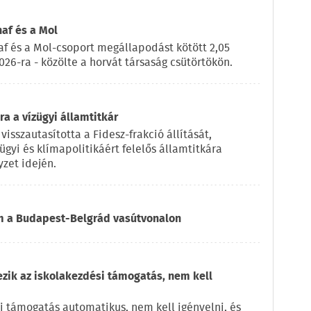
naf és a Mol
af és a Mol-csoport megállapodást kötött 2,05
2026-ra - közölte a horvát társaság csütörtökön.
a a vízügyi államtitkár
visszautasította a Fidesz-frakció állítását,
ügyi és klímapolitikáért felelős államtitkára
zet idején.
om a Budapest-Belgrád vasútvonalon
ezik az iskolakezdési támogatás, nem kell
i támogatás automatikus, nem kell igényelni, és