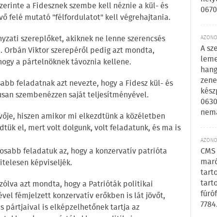
zerinte a Fidesznek szembe kell néznie a kül- és
0670
övő felé mutató "félfordulatot" kell végrehajtania.
yzati szereplőket, akiknek ne lenne szerencsés
AZONOS
A sz
n. Orbán Viktor szerepéről pedig azt mondta,
leme
hogy a pártelnöknek távoznia kellene.
hang
zene
sabb feladatnak azt nevezte, hogy a Fidesz kül- és
kész
kusan szembenézzen saját teljesítményével.
0630
nem
övője, hiszen amikor mi elkezdtünk a közéletben
zdtük el, mert volt dolgunk, volt feladatunk, és ma is
AZONOS
tosabb feladatuk az, hogy a konzervatív patrióta
CMS 
maró
telesen képviseljék.
tart
tart
zólva azt mondta, hogy a Patrióták politikai
fúró
vel fémjelzett konzervatív erőkben is lát jövőt,
7784
pártjaival is elképzelhetőnek tartja az