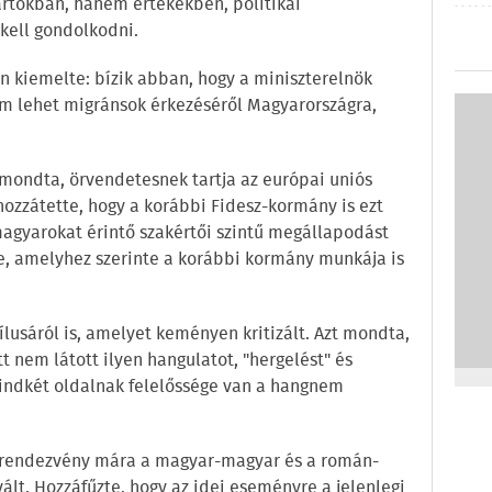
rtokban, hanem értékekben, politikai
 kell gondolkodni.
 kiemelte: bízik abban, hogy a miniszterelnök
sem lehet migránsok érkezéséről Magyarországra,
 mondta, örvendetesnek tartja az európai uniós
hozzátette, hogy a korábbi Fidesz-kormány is ezt
 magyarokat érintő szakértői szintű megállapodást
e, amelyhez szerinte a korábbi kormány munkája is
lusáról is, amelyet keményen kritizált. Azt mondta,
t nem látott ilyen hangulatot, "hergelést" és
mindkét oldalnak felelőssége van a hangnem
a rendezvény mára a magyar-magyar és a román-
lt. Hozzáfűzte, hogy az idei eseményre a jelenlegi