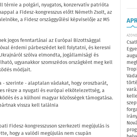
ll térnie a polgári, nyugatos, konzervatív patrióta
nappal a Fidesz-kongresszus előtt Németh Zsolt, az
lelnöke, a Fidesz országgyűlési képviselője az M5
AP
AZONOS
nek jogos fenntartásai az Európai Bizottsággal
Csat
val érdemi párbeszédet kell folytatni, és keresni
Egye
Ukrajnáról szólva elmondta, jogállamisági és
augu
álható, ugyanakkor szomszédos országként meg kell
megl
Trop
ködés módjait.
Vada
tört
 - szerinte - alaptalan vádakat, hogy oroszbarát,
vará
s része a nyugati és európai elkötelezettség, a
kell
ködés és a külhoni magyar közösségek támogatása.
szep
ártnak vissza kell találnia
forg
irán
Nová
ati Fidesz-kongresszuson szerkezeti megújulás is
prog
ette, hogy a valódi megújulás nem csupán
hely