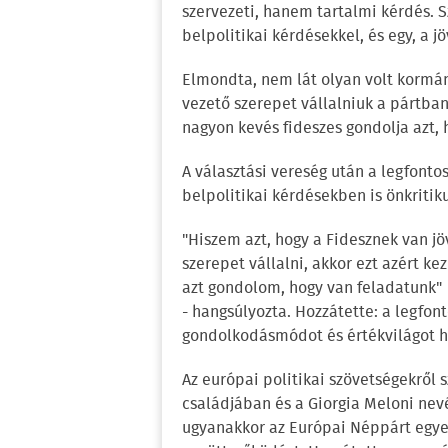
szervezeti, hanem tartalmi kérdés. S
belpolitikai kérdésekkel, és egy, a j
Elmondta, nem lát olyan volt kormán
vezető szerepet vállalniuk a pártba
nagyon kevés fideszes gondolja azt, 
A választási vereség után a legfonto
belpolitikai kérdésekben is önkriti
"Hiszem azt, hogy a Fidesznek van j
szerepet vállalni, akkor ezt azért ke
azt gondolom, hogy van feladatunk"
- hangsúlyozta. Hozzátette: a legfon
gondolkodásmódot és értékvilágot hi
Az európai politikai szövetségekről s
családjában és a Giorgia Meloni nevé
ugyanakkor az Európai Néppárt egyes 