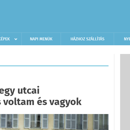
KÉPEK
NAPI MENÜK
HÁZHOZ SZÁLLÍTÁS
NY
egy utcai
 voltam és vagyok