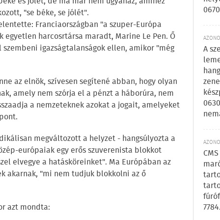
 béke és jólét, de ma már nem ugyanaz, amihez
0670
zott, "se béke, se jólét".
jelentette: Franciaországban "a szuper-Európa
k egyetlen harcosrtársa maradt, Marine Le Pen. Ő
AZONOS
al szembeni igazságtalanságok ellen, amikor "még
A sz
leme
hang
zene
nne az elnök, szívesen segítené abban, hogy olyan
kész
nak, amely nem szórja el a pénzt a háborúra, nem
0630
isszaadja a nemzeteknek azokat a jogait, amelyeket
nem
zpont.
adikálisan megváltozott a helyzet - hangsúlyozta a
AZONOS
özép-európaiak egy erős szuverenista blokkot
CMS 
szel elvegye a hatásköreinket". Ma Európában az
maró
ek akarnak, "mi nem tudjuk blokkolni az ő
tart
tart
fúró
7784
or azt mondta: