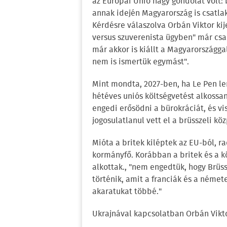
az Európai Unió nagy gondolat volt:
annak idején Magyarország is csatlako
Kérdésre válaszolva Orbán Viktor ki
versus szuverenista ügyben" már csa
már akkor is kiállt a Magyarországg
nem is ismertük egymást".
Mint mondta, 2027-ben, ha Le Pen le
hétéves uniós költségvetést alkossa
engedi erősödni a bürokráciát, és v
jogosulatlanul vett el a brüsszeli kö
Mióta a britek kiléptek az EU-ból, r
kormányfő. Korábban a britek és a k
alkottak., "nem engedtük, hogy Brüs
történik, amit a franciák és a német
akaratukat többé."
Ukrajnával kapcsolatban Orbán Vikt