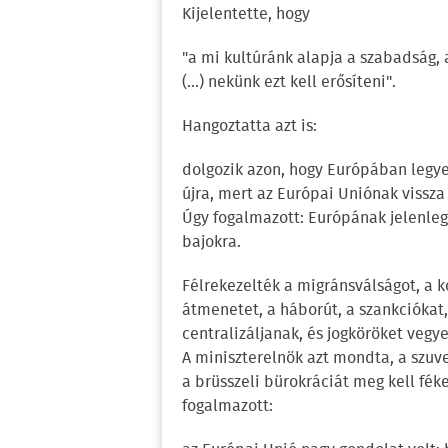
Kijelentette, hogy
"a mi kultúránk alapja a szabadság, 
(...) nekünk ezt kell erősíteni".
Hangoztatta azt is:
dolgozik azon, hogy Európában legye
újra, mert az Európai Uniónak vissza
Úgy fogalmazott: Európának jelenleg
bajokra.
Félrekezelték a migránsválságot, a k
átmenetet, a háborút, a szankciókat
centralizáljanak, és jogköröket vegy
A miniszterelnök azt mondta, a szuv
a brüsszeli bürokráciát meg kell féke
fogalmazott: