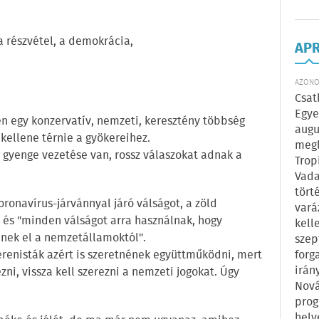
a részvétel, a demokrácia,
AP
AZONOS
Csat
Egye
n egy konzervatív, nemzeti, keresztény többség
augu
 kellene térnie a gyökereihez.
megl
 gyenge vezetése van, rossz válaszokat adnak a
Trop
Vada
tört
oronavírus-járvánnyal járó válságot, a zöld
vará
, és "minden válságot arra használnak, hogy
kell
enek el a nemzetállamoktól".
szep
forg
erenisták azért is szeretnének együttműködni, mert
irán
zni, vissza kell szerezni a nemzeti jogokat. Úgy
Nová
prog
hely