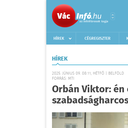
HÍREK
CÉGREGISZTER
HÍREK
2025. JÚNIUS 09. 08:11, HÉTFŐ | BELFÖLD
FORRÁS: MTI
Orbán Viktor: én 
szabadságharcos