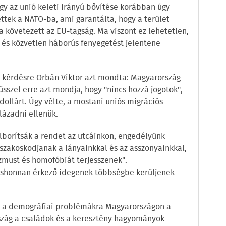
gy az unió keleti irányú bővítése korábban úgy
ettek a NATO-ba, ami garantálta, hogy a terület
a követezett az EU-tagság. Ma viszont ez lehetetlen,
és közvetlen háborús fenyegetést jelentene
ó kérdésre Orbán Viktor azt mondta: Magyarország
szel erre azt mondja, hogy "nincs hozzá jogotok",
dollárt. Úgy vélte, a mostani uniós migrációs
lázadni ellenük.
lborítsák a rendet az utcáinkon, engedélyünk
őszakoskodjanak a lányainkkal és az asszonyainkkal,
zmust és homofóbiát terjesszenek".
honnan érkező idegenek többségbe kerüljenek -
ogy a demográfiai problémákra Magyarországon a
zág a családok és a keresztény hagyományok