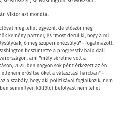
 se Brüsszel , se Washington, se Moszkva".
bán Viktor azt mondta,
ióval meg lehet egyezni, de először még
nök kemény partner, és "most derül ki, hogy a mi
ysúlyúak, ő meg szupernehézsúlyú" - fogalmazott.
 Washington beszüntette a progresszív baloldali
yarországon, ami "mély sérelme volt a
ztáson, 2022-ben nagyon sok pénz érkezett az én
y ellenem erősítse őket a választási harcban" -
z a szabály, hogy aki politikával foglalkozik, nem
etben semmilyen külföldi befolyást nem lehet