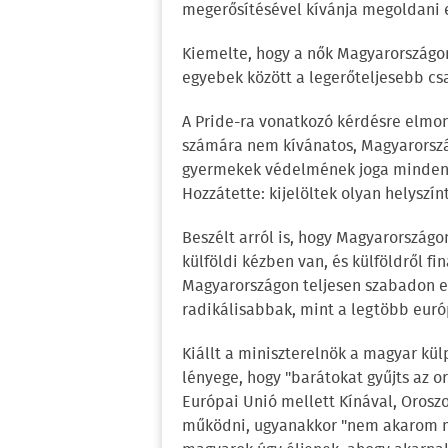
megerősítésével kívánja megoldani 
Kiemelte, hogy a nők Magyarországon
egyebek között a legerőteljesebb c
A Pride-ra vonatkozó kérdésre elmo
számára nem kívánatos, Magyarország
gyermekek védelmének joga minden 
Hozzátette: kijelöltek olyan helyszín
Beszélt arról is, hogy Magyarországo
külföldi kézben van, és külföldről fi
Magyarországon teljesen szabadon e
radikálisabbak, mint a legtöbb európ
Kiállt a miniszterelnök a magyar kül
lényege, hogy "barátokat gyűjts az 
Európai Unió mellett Kínával, Oroszo
működni, ugyanakkor "nem akarom me