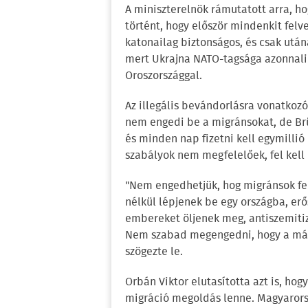
A miniszterelnök rámutatott arra, ho
történt, hogy először mindenkit felv
katonailag biztonságos, és csak után
mert Ukrajna NATO-tagsága azonnali 
Oroszországgal.
Az illegális bevándorlásra vonatkoz
nem engedi be a migránsokat, de Brüs
és minden nap fizetni kell egymillió 
szabályok nem megfelelőek, fel kell 
"Nem engedhetjük, hog migránsok fe
nélkül lépjenek be egy országba, er
embereket öljenek meg, antiszemiti
Nem szabad megengedni, hogy a más
szögezte le.
Orbán Viktor elutasította azt is, h
migráció megoldás lenne. Magyarors