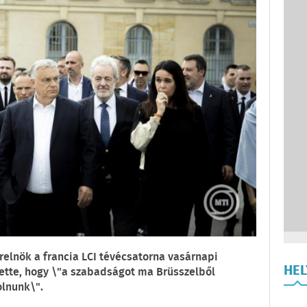
erelnök a francia LCI tévécsatorna vasárnapi
HE
ette, hogy \"a szabadságot ma Brüsszelből
olnunk\".