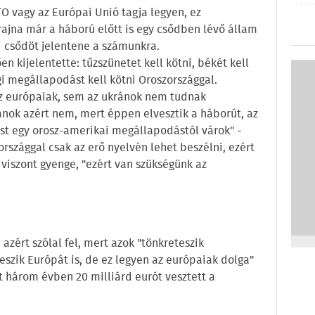
O vagy az Európai Unió tagja legyen, ez
krajna már a háború előtt is egy csődben lévő állam
 csődöt jelentene a számunkra.
n kijelentette: tűzszünetet kell kötni, békét kell
gi megállapodást kell kötni Oroszországgal.
az európaiak, sem az ukránok nem tudnak
ánok azért nem, mert éppen elvesztik a háborút, az
st egy orosz-amerikai megállapodástól várok" -
országgal csak az erő nyelvén lehet beszélni, ezért
viszont gyenge, "ezért van szükségünk az
 azért szólal fel, mert azok "tönkreteszik
szik Európát is, de ez legyen az európaiak dolga"
t három évben 20 milliárd eurót vesztett a