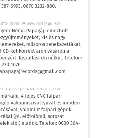
 387-6993, 0670 3232-880.
ÍTÓ: 452096 | FELADVA: 2026.08.06, 13:28
egedi Néma Papagáj lemezbolt
zgyűjteményeket, kis és nagy
lemezeket, műsoros zenekazettákat,
i CD-ket korrekt áron vásárolna
pénzért. Kiszállási díj nélkül. Telefon:
 230-1076.
apapagajrecords@gmail.com
ÍTÓ: 452097 | FELADVA: 2026.08.06, 13:28
márkájú, 4 fejes CNC faipari
gép vákuumszivattyúval és minden
ozékával, valamint faipari gépek
ozékai (pl. előtolómű, sorozat
fejek stb.) eladók. Telefon: 0630 364-
.