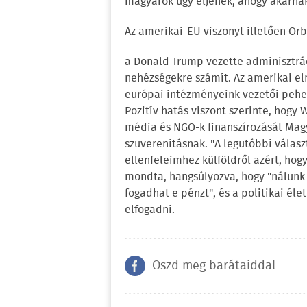
magyarok úgy éljenek, ahogy akarnak,
Az amerikai-EU viszonyt illetően Or
a Donald Trump vezette adminisztrác
nehézségekre számít. Az amerikai el
európai intézményeink vezetői pehel
Pozitív hatás viszont szerinte, hogy
média és NGO-k finanszírozását Mag
szuverenitásnak. "A legutóbbi válas
ellenfeleimhez külföldről azért, hog
mondta, hangsúlyozva, hogy "nálunk a
fogadhat e pénzt", és a politikai él
elfogadni.
Oszd meg barátaiddal