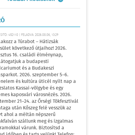
RÓ
ÍTÓ: 452110 | FELADVA: 2026.08.06, 13:29
lakozz a Túrabot – Hátizsák
sület következő útjaihoz! 2026.
sztus 16. családi élménynap,
átogatjuk a budapesti
icariumot és a Budakeszi
sparkot. 2026. szeptember 5–6.
énelem és kultúra úticél nyílt nap a
zslatos Kassai-völgybe és egy
emes kaposvári városnézés. 2026.
tember 21–24. az Őrségi Tökfesztivál
ataga után Kőszeg felé vesszük az
yt ahol a méltán népszerű
kfalván szállunk meg és izgalmas
ramokkal várunk. Biztosítsd a
ed időben és tarts velünk! Telefon: