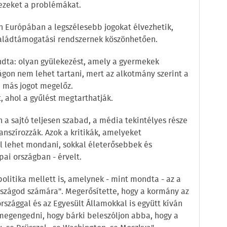
ezeket a problémákat.
 Európában a legszélesebb jogokat élvezhetik,
saládtámogatási rendszernek köszönhetően.
ndta: olyan gyülekezést, amely a gyermekek
on nem lehet tartani, mert az alkotmány szerint a
más jogot megelőz.
t, ahol a gyűlést megtarthatják.
n a sajtó teljesen szabad, a média tekintélyes része
nanszírozzák. Azok a kritikák, amelyeket
l lehet mondani, sokkal életerősebbek és
ai országban - érvelt.
politika mellett is, amelynek - mint mondta - az a
országod számára". Megerősítette, hogy a kormány az
rszággal és az Egyesült Államokkal is együtt kíván
gengedni, hogy bárki beleszóljon abba, hogy a