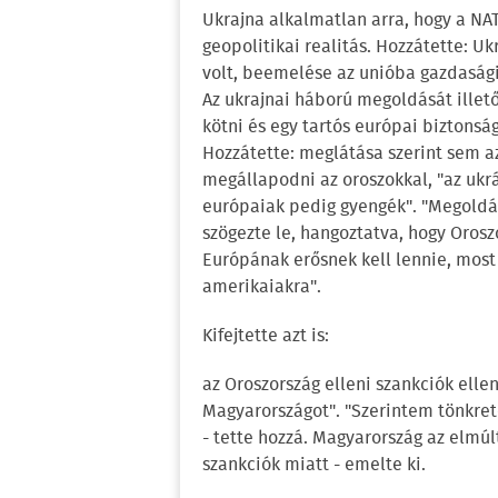
Ukrajna alkalmatlan arra, hogy a NAT
geopolitikai realitás. Hozzátette: U
volt, beemelése az unióba gazdasági
Az ukrajnai háború megoldását illetőe
kötni és egy tartós európai biztonsá
Hozzátette: meglátása szerint sem 
megállapodni az oroszokkal, "az ukr
európaiak pedig gyengék". "Megoldá
szögezte le, hangoztatva, hogy Orosz
Európának erősnek kell lennie, most 
amerikaiakra".
Kifejtette azt is:
az Oroszország elleni szankciók ellen
Magyarországot". "Szerintem tönkrete
- tette hozzá. Magyarország az elmúl
szankciók miatt - emelte ki.